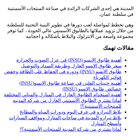
المدينة هي إحدى الشركات الرائدة في صناعة المنتجات الأسمنتية
في سلطنة عمان.
وهي تخطط لمواصلة لعب دورها في تطوير البنية التحتية للسلطنة
من خلال تزويد عملائها بالطابوق الأسمنتي عالي الجودة ، كما توفر
مجموعة واسعة من الانترلوك والبلاط بأشكاله و احجامه
مقالات تهمك
أهمية طابوق الإنسو (INSO) في عزل الصوت والحرارة
سعر طابوق الإنسو العازل وطريقة السداد والتوصيل
طابوق الإنسو (INSU) ودوره في الحفاظ على الطاقة وخفض
فواتير الكهرباء
أهمية حبيبات الفلين في صناعة طابوق الإنسو(INSU)
خصائص طابوق الإنسو (INSU)
أهمية استخدام الطابوق العازل في المنازل والمباني المختلفة
لماذا نشتري الطابوق الأسمنتي العازل من شركة المدينة
للمنتجات الأسمنتية؟!
بلاط التيرازو في غرف النوم ودورات المياه والمطابخ
بلاط تيرازو المدينة في ساحات المنازل ومواقف السيارات
وأسطح المنازل
لماذا نشتري من شركة المدينة للمنتجات الأسمنتية؟!