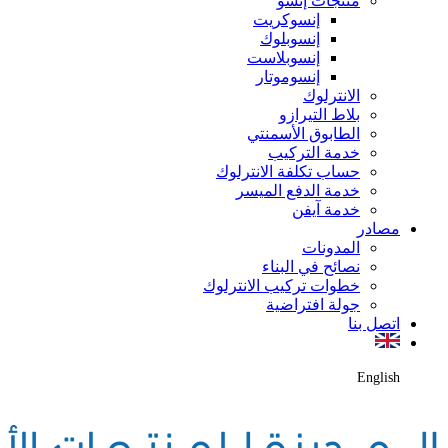
منتجات إنسو
إنسوكريت
إنسوبلوك
إنسوبلاست
إنسوموتار
الانترلوك
بلاط التيرازو
الطابوق الأسمنتي
خدمة التركيب
حساب تكلفة الانترلوك
خدمة الدفع الميسر
خدمة آيفن
مصادر
المدونات
نصائح في البناء
خطوات تركيب الانترلوك
جولة افتراضية
اتصل بنا
English