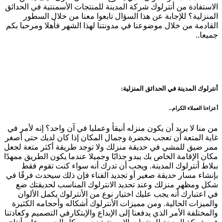
الاستفادة من أنترلوك شركة المدينة للمنتجات الأسمنتية في الحدائق
المنزلية؟ للإجابة عن هذا السؤال تابعوا معنا من خلال السطور
القادمة من خلال موضوعنا في مدونتنا لهذا الشهر فأهلا ومرحبا بكم
جميعا..
أنترلوك المدينة في الحدائق المنزلية:
أعزاءنا العملاء الكرام..
من منا لا يريد أن يكون منزله أنيقأ وعمليا في آن واحد؟ إنه لأمر في
غاية المتعة أن تعجب بخضرة وجمال المكان إذا كان لديك حتى أصغر
ممر ضيق للمشي في حديقة منزلك ولا توجد طريقة أكثر متعة لجعل
مكان الإقامة الخاص بك يبدو جذابًا وجميلا عندما يكون الطريق ممهدًا
ببلاط أنترلوك المدينة. ويجب أن تدرك أنه سواء كنت تقوم فقط
بإنشاء مسار حديقة صغير أو تجديد الفناء فإن ذلك سيحدث فرقًا في
شكل ومظهر منزلك وعند تحديد الانترلوك المناسب لحديقتك ضع
في اعتبارك أنه يجب عليك اختيار نوع من الأنترلوك يكمل الألوان
والميزات الحالية. ومن مميزات الأنترلوك أشكاله وأحجامه الكثيرة
والمختلفة الأمر الذي يدفعنا إلى الإبداع والإبتكارفي التصميم وكعادتنا