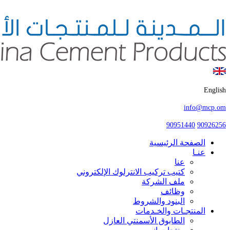
English
info@mcp.om
90951440
90926256
الصفحة الرئيسية
عنـا
عنا
كتيب تركيب الانترلوك الإلكتروني
ملف الشركة
وظائف
البنود والشروط
المنتجـات والخـدمات
الطابوق الأسمنتي العازل