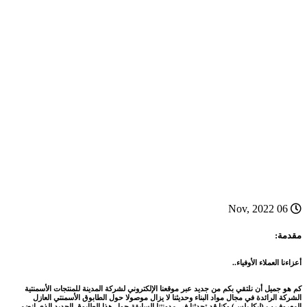
06 Nov, 2022
مقدمة:
أعزاءنا العملاء الأوفياء..
كم هو جميل أن نلتقي بكم من جديد عبر موقعنا الإلكتروني لشركة المدينة للمنتجات الأسمنتية
الشركة الرائدة في مجال مواد البناء وحديثنا لا يزال موصولا حول الطابوق الأسمنتي العازل
المعروف ب (ليكا بلس) وكنا قد تحدثنا في مدونتنا السابقة حول هذا الطابوق الجديد الذي انضم