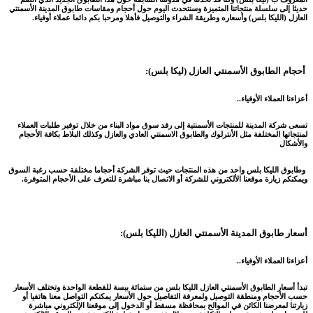
حديثا إلى سلسلة منتجاتنا المتميزة وسنتحدث اليوم حول أحجام ومقاسات طابوق المدينة الأسمنتي
العازل (الليكا بلس) وأسعاره وطريقة الشراء والتوصيل فأهلا ومرحبا بكم دائما عملاء أوفياء.
أحجام الطابوق الأسمنتي العازل (ليكا بلس):
أعزاءنا العملاء الأوفياء..
تسعى شركة المدينة للمنتجات الأسمنتية إلى رفد سوق مواد البناء من خلال توفير طلبات العملاء
لمنتجاتها المختلفة مثل الأنترلوك والطابوق الاسمنتي العادي والعازل وكذلك البلاط بكافة الأحجام
والأشكال
وطابوق الليكا بلس واحد من هذه المنتجات حيث توفر الشركة أحجاما مختلفة حسب رغبة السوق
ويمكنكم زيارة موقعنا الألكتروني للشركة أو الاتصال بنا مباشرة للتعرف على الأحجام المتوفرة.
أسعار طابوق المدينة الأسمنتي العازل (الليكا بلس):
أعزاءنا العملاء الأوفياء..
تبدأ أسعار الطابوق الأسمنتي العازل الليكا بلس من ستمائة بيسة للقطعة الواحدة وتختلف الأسعار
حسب الأحجام ومنطقة التوصيل ولمعرفة التفاصيل حول الأسعار يمكنكم التواصل معنا هاتفيا أو
زيارتنا لمعرضنا الكائن في الموالح بمحافظة مسقط أو الدخول إلى موقعنا الإلكتروني مباشرة