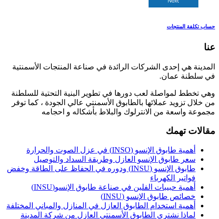
حساب تكلفة المنتجات
عنا
المدينة هي إحدى الشركات الرائدة في صناعة المنتجات الأسمنتية
في سلطنة عمان.
وهي تخطط لمواصلة لعب دورها في تطوير البنية التحتية للسلطنة
من خلال تزويد عملائها بالطابوق الأسمنتي عالي الجودة ، كما توفر
مجموعة واسعة من الانترلوك والبلاط بأشكاله و احجامه
مقالات تهمك
أهمية طابوق الإنسو (INSO) في عزل الصوت والحرارة
سعر طابوق الإنسو العازل وطريقة السداد والتوصيل
طابوق الإنسو (INSU) ودوره في الحفاظ على الطاقة وخفض
فواتير الكهرباء
أهمية حبيبات الفلين في صناعة طابوق الإنسو(INSU)
خصائص طابوق الإنسو (INSU)
أهمية استخدام الطابوق العازل في المنازل والمباني المختلفة
لماذا نشتري الطابوق الأسمنتي العازل من شركة المدينة