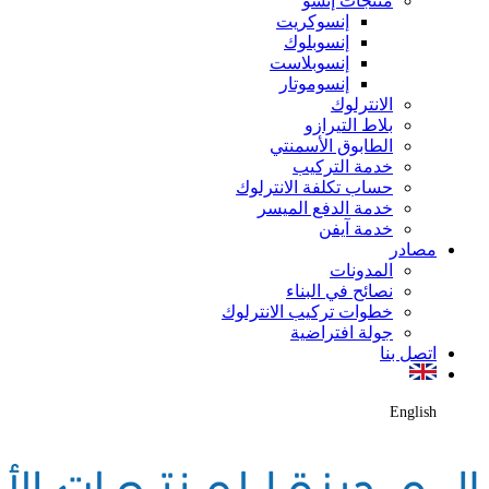
منتجات إنسو
إنسوكريت
إنسوبلوك
إنسوبلاست
إنسوموتار
الانترلوك
بلاط التيرازو
الطابوق الأسمنتي
خدمة التركيب
حساب تكلفة الانترلوك
خدمة الدفع الميسر
خدمة آيفن
مصادر
المدونات
نصائح في البناء
خطوات تركيب الانترلوك
جولة افتراضية
اتصل بنا
English