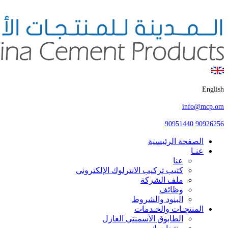
English
info@mcp.om
90951440
90926256
الصفحة الرئيسية
عنـا
عنا
كتيب تركيب الانترلوك الإلكتروني
ملف الشركة
وظائف
البنود والشروط
المنتجـات والخـدمات
الطابوق الأسمنتي العازل